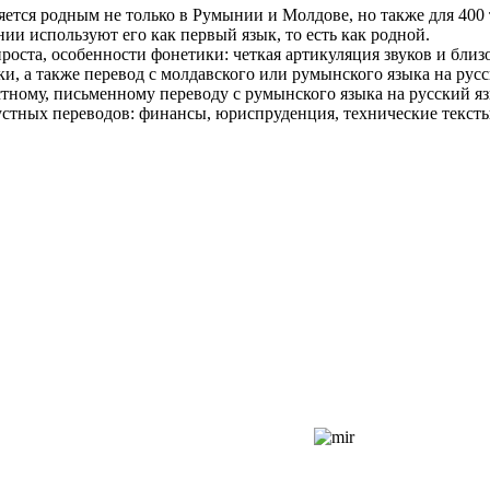
яется родным не только в Румынии и Молдове, но также для 400
ии используют его как первый язык, то есть как родной.
оста, особенности фонетики: четкая артикуляция звуков и близо
и, а также перевод с молдавского или румынского языка на русс
устному, письменному переводу с румынского языка на русский 
стных переводов: финансы, юриспруденция, технические текст