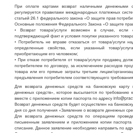
При оплате картами возврат наличными денежными ср
регулируется правилами международных платежных систем
статьей 26.1 федерального закона «О защите прав потреби
Основные положения Федерального Закона «О защите прав
• Возврат товара/услуги возможен в случае, если 
подтверждающий факт и условия покупки указанного товара
• Потребитель не вправе отказаться от товара/услуги н
определенные свойства, если указанный товар/услуг
приобретающим его человеком;
• При отказе потребителя от товара/услуги продавец дол
потребителем по договору, за исключением расходов прод
товара или его прямые затраты третьим лицам/организац
предъявления потребителем соответствующего требования
Для возврата денежных средств на банковскую карту 
денежных средств», которое высылается по требованию к
вместе с приложением копии паспорта по адресу info@pract
Возврат денежных средств будет осуществлен на банковску
дня со дня получения «Заявление о возврате денежных ср
Для возврата денежных средств по операциям провед
письменным заявлением и приложением копии паспорта 
списание. Данное заявление необходимо направить по адре