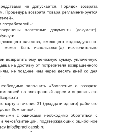
едствами не допускается. Порядок возврата
. Процедура возврата товара регламентируется
телей».
 потребителей»:
сохранены платежные документы (документ),
/услуги;
адлежащего качества, имеющего индивидуально-
а может быть использован(а) исключительно
жен возвратить ему денежную сумму, уплаченную
авца на доставку от потребителя возвращенного
иям, не позднее чем через десять дней со дня
;
необходимо заполнить «Заявление о возврате
омпанией на электронный адрес и оправить его
icapsb.ru
ю карту в течение 21 (двадцати одного) рабочего
едств» Компанией.
енными с ошибками необходимо обратиться с
и чеков/квитанций, подтверждающих ошибочное
су info@practicapsb.ru