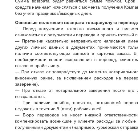
Сумма возврата будет равняться сумме покупки. Срок
средств начинает исчисляться с момента получения Компа
без учета праздников/выходных дней.
Основные положения возврата товара/услуги перевод
— Перед получением готового письменного и письмен
ознакомиться с результатами перевода и принять готовый 
— Претензии касательно неправильного написания имен
других личных данных в документах принимаются толь
наличии соответствующих записей в карточке заказа. В 
необходимости внести исправления в перевод, клиенто
согласно прайс-листу.
— При отказе от товара/услуги до момента нотариального
внесенную ранее, за исключением расходов на перево
заверение).
— При отказе от нотариального заверения после его 
возвращается.
— При наличии ошибок, опечаток, неточностей перево
недочеты в течение 5 (пяти) рабочих дней.
— Бюро переводов не несет никакой ответственности
компенсировать возникшие у клиента расходы за любые
полученными документами (например, курьерская отправка, 