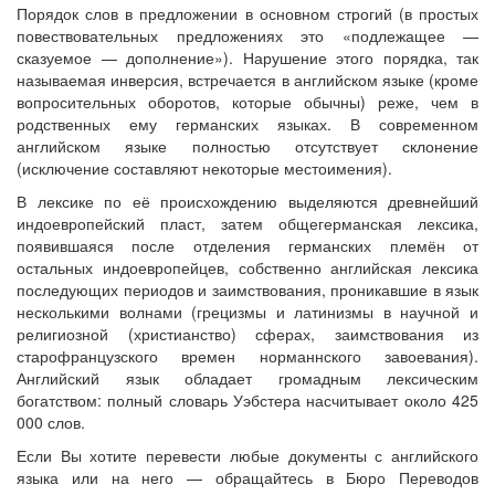
Порядок слов в предложении в основном строгий (в простых
повествовательных предложениях это «подлежащее —
сказуемое — дополнение»). Нарушение этого порядка, так
называемая инверсия, встречается в английском языке (кроме
вопросительных оборотов, которые обычны) реже, чем в
родственных ему германских языках. В современном
английском языке полностью отсутствует склонение
(исключение составляют некоторые местоимения).
В лексике по её происхождению выделяются древнейший
индоевропейский пласт, затем общегерманская лексика,
появившаяся после отделения германских племён от
остальных индоевропейцев, собственно английская лексика
последующих периодов и заимствования, проникавшие в язык
несколькими волнами (грецизмы и латинизмы в научной и
религиозной (христианство) сферах, заимствования из
старофранцузского времен норманнского завоевания).
Английский язык обладает громадным лексическим
богатством: полный словарь Уэбстера насчитывает около 425
000 слов.
Если Вы хотите перевести любые документы с английского
языка или на него — обращайтесь в Бюро Переводов