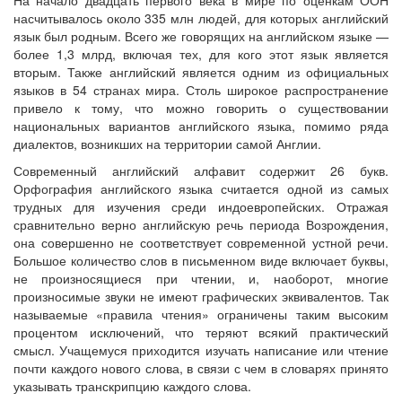
На начало двадцать первого века в мире по оценкам ООН
насчитывалось около 335 млн людей, для которых английский
язык был родным. Всего же говорящих на английском языке —
более 1,3 млрд, включая тех, для кого этот язык является
вторым. Также английский является одним из официальных
языков в 54 странах мира. Столь широкое распространение
привело к тому, что можно говорить о существовании
национальных вариантов английского языка, помимо ряда
диалектов, возникших на территории самой Англии.
Современный английский алфавит содержит 26 букв.
Орфография английского языка считается одной из самых
трудных для изучения среди индоевропейских. Отражая
сравнительно верно английскую речь периода Возрождения,
она совершенно не соответствует современной устной речи.
Большое количество слов в письменном виде включает буквы,
не произносящиеся при чтении, и, наоборот, многие
произносимые звуки не имеют графических эквивалентов. Так
называемые «правила чтения» ограничены таким высоким
процентом исключений, что теряют всякий практический
смысл. Учащемуся приходится изучать написание или чтение
почти каждого нового слова, в связи с чем в словарях принято
указывать транскрипцию каждого слова.