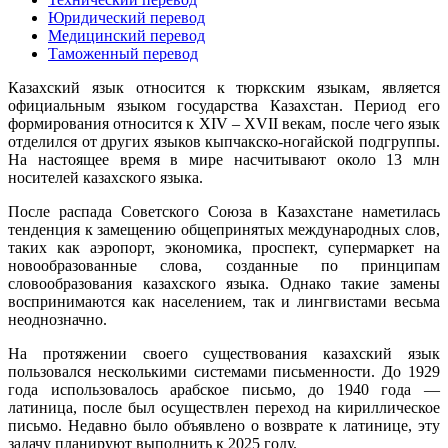
Юридический перевод
Медицинский перевод
Таможенный перевод
Казахский язык относится к тюркским языкам, является
официальным языком государства Казахстан. Период его
формирования относится к XIV – XVII векам, после чего язык
отделился от других языков кыпчакско-ногайской подгруппы.
На настоящее время в мире насчитывают около 13 млн
носителей казахского языка.
После распада Советского Союза в Казахстане наметилась
тенденция к замещению общепринятых международных слов,
таких как аэропорт, экономика, проспект, супермаркет на
новообразованные слова, созданные по принципам
словообразования казахского языка. Однако такие замены
воспринимаются как населением, так и лингвистами весьма
неоднозначно.
На протяжении своего существования казахский язык
пользовался несколькими системами письменности. До 1929
года использовалось арабское письмо, до 1940 года —
латиница, после был осуществлен переход на кириллическое
письмо. Недавно было объявлено о возврате к латинице, эту
задачу планируют выполнить к 2025 году.